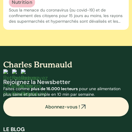
Nutrition
Sous la menace du coronavirus (ou covid-19) et de
confinement des citoyens pour 15 jours au moins, les rayons
des supermarchés et hypermarchés sont dévalisés et les
stocks se font, qu’on le veuille ou non. Avec plus ou moins
de bon sens ! En ces temps de crise, quels sont les bons
réflexes pour garder un équilibre nutritionnel satisfaisant si
l’on doit rester chez soi ? Pour faire les bons choix, 10
conseils de votre diététicien.
Charles Brumauld
Rejoignez la Newsbetter
Faites comme
plus de 16.000 lecteurs
pour une alimentation
plus saine et plus simple en 10 min par semaine.
Abonnez-vous !
LE BLOG