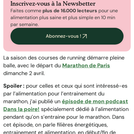
Inscrivez-vous à la Newsbetter
Faites comme
plus de 16.000 lecteurs
pour une
Ce qui détermine votre performance, c’est
alimentation plus saine et plus simple en 10 min
votre entrainement
par semaine.
Optimiser ses réserves de glycogène
Abonnez-vous !
Justement, le confort digestif, pourquoi et
comment l’optimiser ?
La saison des courses de running démarre pleine
Les quantités, ni trop, ni trop peu.
balle, avec le départ du
Marathon de Paris
dimanche 2 avril.
Des exemples de repas de la veille du
marathon :
Spoiler :
pour celles et ceux qui sont intéressé-es
par l’alimentation pour l’entrainement du
La mastication :
marathon, j’ai publié un
épisode de mon podcast
Dans la poire!
spécialement dédié à l’alimentation
pendant qu’on s’entraine pour le marathon. Dans
cet épisode, on parle filières énergétiques,
entrainement et alimentation, en début/fin de