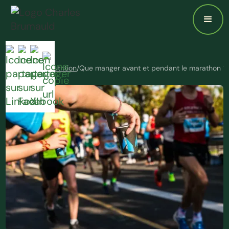
Accueil
/
Blog
/
Nutrition
/
Que manger avant et pendant le marathon ? 7 